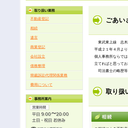
ごあい
不動産登記
相続
遺言
東武東上線 志木
商業登記
平成２１年４月より
会社設立
個人事務所ならでは
立てればと思ってお
債務整理
司法書士の略歴等
簡裁訴訟代理関係業務
費用について
取り扱