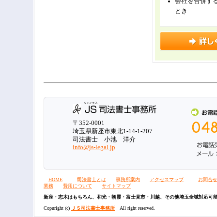
会社を合併す
とき
〒352-0001
埼玉県新座市東北1-14-1-207
司法書士 小池 洋介
info@js-legal.jp
HOME
司法書士とは
事務所案内
アクセスマップ
お問合
業務
費用について
サイトマップ
新座・志木はもちろん、和光・朝霞・富士見市・川越、その他埼玉全域対応可
Copuright (c)
ＪＳ司法書士事務所
All right reserved.