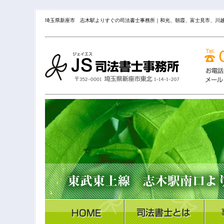
埼玉県新座市 志木駅よりすぐの司法書士事務所｜和光、朝霞、富士見市、川