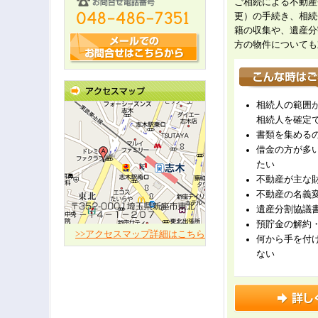
ご相続による不動産
更）の手続き、相続
籍の収集や、遺産分
方の物件についても
相続人の範囲
相続人を確定
書類を集める
借金の方が多
たい
不動産が主な
不動産の名義
遺産分割協議
預貯金の解約
>>アクセスマップ詳細はこちら
何から手を付
ない